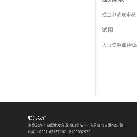
经过申请表审核
试用
人力资源部通知
联系我们
安徽总部：合肥市政务区潜山南路188号蔚蓝商务港A座7楼
电话：0551-63837062 18926002972